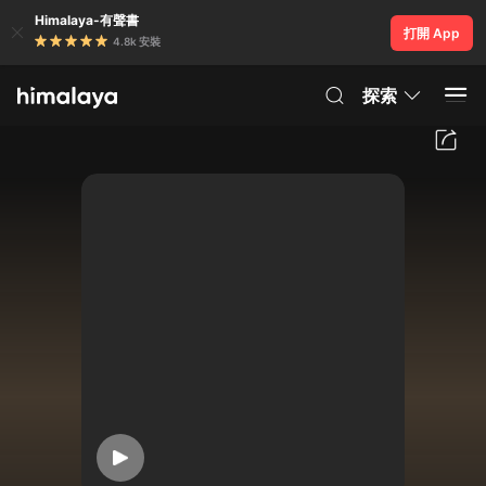
Himalaya-有聲書
打開 App
4.8k 安裝
探索