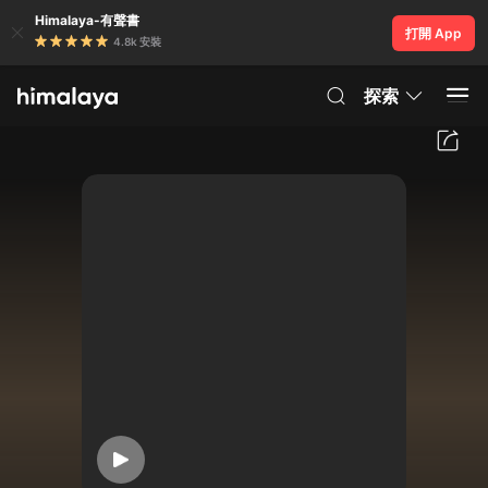
Himalaya-有聲書
打開 App
4.8k 安裝
探索