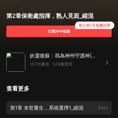
第2章保衛處指揮，熟人見面_縮混
新人領7天免費試用
打開APP收聽
妖靈復蘇：我為神州守護神|末世重生|系統|熱血|爽文
107次播放
243條聲音
查看更多
第1章 末世重生，系統選擇1_縮混
5min