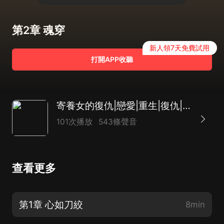
第2章 魂穿
新人領7天免費試用
打開APP收聽
寄養女的復仇|戀愛|重生|復仇|AI多播
101次播放
543條聲音
查看更多
第1章 心如刀絞
8min