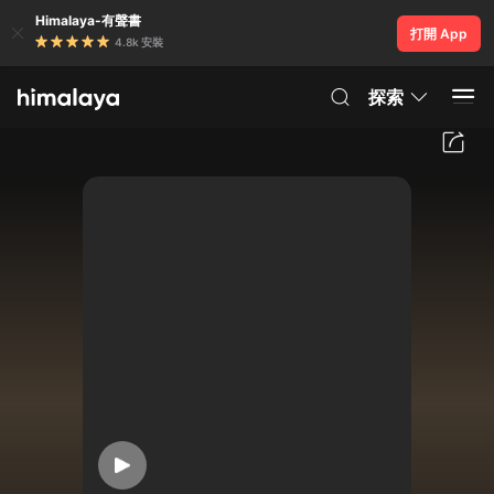
Himalaya-有聲書
打開 App
4.8k 安裝
探索