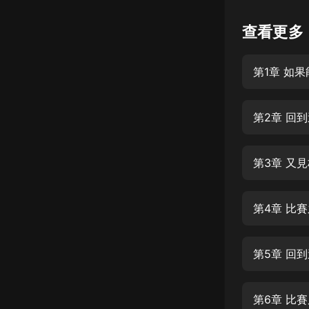
懸疑
查看更多
科幻
第1章 如
好書精講
外語
第2章 回
耽美
認知思維
第3章 又
人文
音樂
第4章 比
粵語
第5章 回
頭條
娛樂
第6章 比