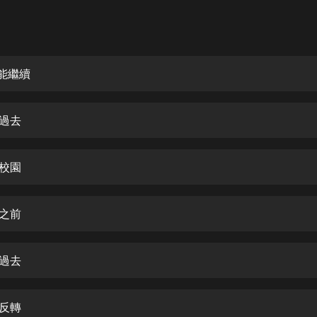
灰姑娘音樂
郭德綱於謙相聲全集
德雲社郭德綱相聲VIP
果能繼續
安全警長啦咘啦哆·假期篇|新篇章加
更|寶寶巴士故事
到過去
寶寶巴士
凡人修仙傳|楊洋主演影視原著|薑廣
濤配音多播版本
見校園
光合積木
賽之前
摸金天師【第一季】（紫襟演播）
有聲的紫襟
到過去
無敵六皇子|爆笑穿越|無敵流皇子|安
燃領銜有聲小說
安燃
賽反轉