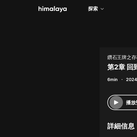
探索
全部
小說
個人成長
鑽石王牌之存
相聲評書
第2章 回
兒童
6min
2024
歷史
情感治愈
播放
健康養生
商業財經
詳細信息
廣播劇