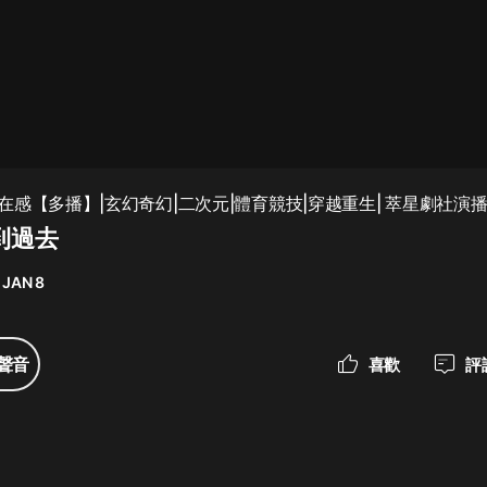
最佳女婿｜都市異能多人有聲劇｜一
種侃侃｜有聲小說
一種侃侃
米小圈上學記:一二三年級 | 暢銷出版
在感【多播】|玄幻奇幻|二次元|體育競技|穿越重生| 萃星劇社演
物
到過去
米小圈
 JAN 8
破壞者聯盟篇1-4季·猴子警長科學探
案記|寶寶巴士
寶寶巴士
聲音
喜歡
評
大奉打更人丨頭陀淵領銜多人有聲
劇|暢聽全集|王鶴棣、田曦薇主演影
視劇原著|賣報小郎君
頭陀淵講故事
總有這樣的歌只想一個人聽