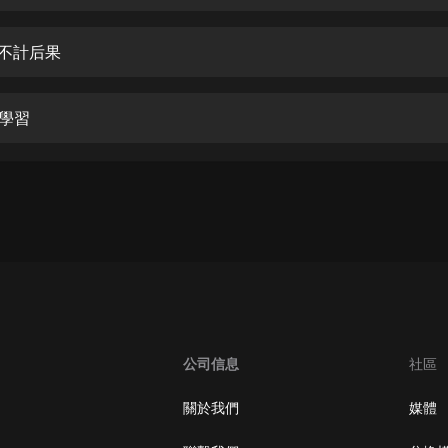
生命科學篇1-2·猴子警長科學探案記|
寶寶巴士科普
寶寶巴士
事不計后果
【新民間劇場】我的老千江湖｜ 有聲
的紫襟｜ 魔幻千手
偷學習
有聲的紫襟
《夜色鋼琴曲》
夜色鋼琴曲趙海洋
太荒吞天訣丨熱血玄幻丨紫襟領銜有
聲劇
有聲的紫襟
嫡女貴嫁 | 一刀蘇蘇團隊制作 | 古言
宮鬥重生爽文 多人有聲劇
公司信息
社區
一刀蘇蘇
中國大案紀實 | 每日一驚案！真實案
關於我們
媒體
件恐怖刑偵尚文
大舌頭尚文