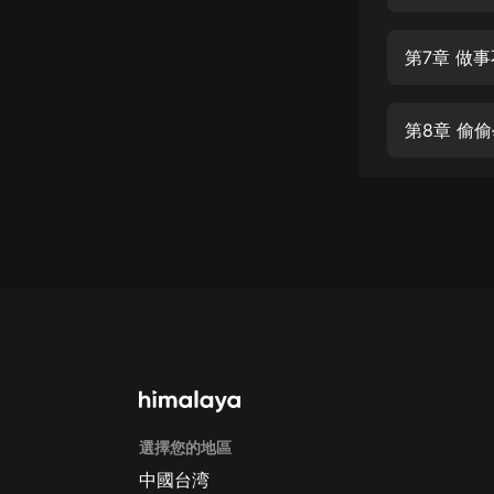
經典名著
人物傳記
第7章 做
電影
生活
第8章 偷
英語
日語
課程
少兒教育
二次元
教育培訓
IT科技
選擇您的地區
汽車
中國台湾