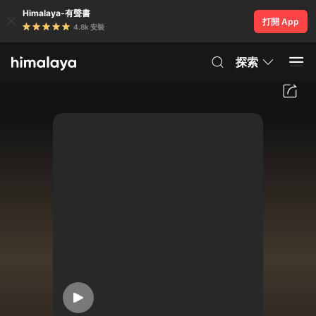
Himalaya-有聲書
打開 App
4.8k 安裝
探索