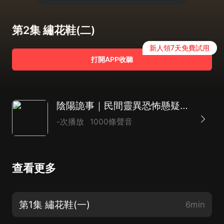
第2集 繡花鞋(二)
新人領7天免費試用
打開APP收聽
陰陽詭事｜民間靈異恐怖懸疑故事
-次播放
1000條聲音
查看更多
第1集 繡花鞋(一)
6min