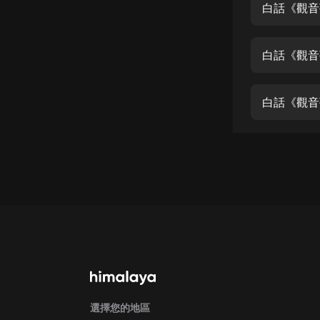
經典名著
白話《觀音
人物傳記
白話《觀音
電影
生活
白話《觀音
英語
日語
課程
少兒教育
二次元
教育培訓
IT科技
汽車
選擇您的地區