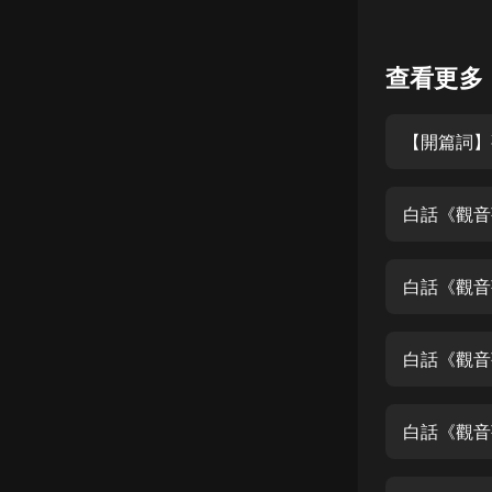
懸疑
查看更多
科幻
好書精講
【開篇詞】
外語
耽美
白話《觀音
認知思維
人文
白話《觀音
音樂
白話《觀音
粵語
頭條
白話《觀音
娛樂