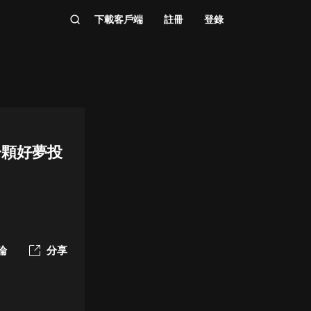
下載客戶端
註冊
登錄
一顆好夢投
論
分享