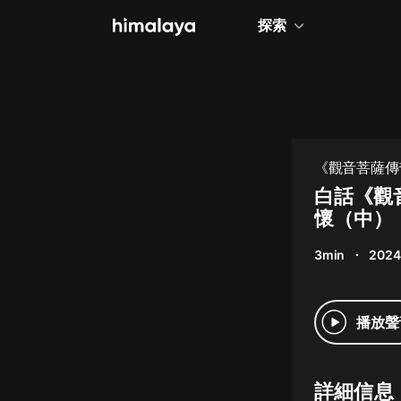
探索
全部
小說
個人成長
《觀音菩薩傳
相聲評書
白話《觀
懷（中）
兒童
3min
2024
歷史
情感治愈
播放聲
健康養生
商業財經
詳細信息
廣播劇