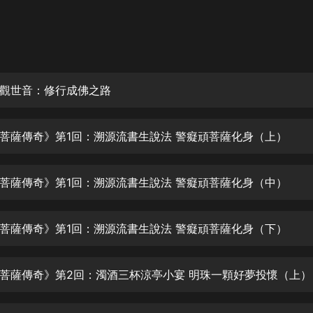
灰姑娘音樂
郭德綱於謙相聲全集
德雲社郭德綱相聲VIP
觀世音：修行成佛之路
安全警長啦咘啦哆·假期篇|新篇章加
更|寶寶巴士故事
寶寶巴士
菩薩傳奇》第1回：溯源流書生說法 警癡頑菩薩化身（上）
凡人修仙傳|楊洋主演影視原著|薑廣
濤配音多播版本
光合積木
菩薩傳奇》第1回：溯源流書生說法 警癡頑菩薩化身（中）
摸金天師【第一季】（紫襟演播）
有聲的紫襟
菩薩傳奇》第1回：溯源流書生說法 警癡頑菩薩化身（下）
無敵六皇子|爆笑穿越|無敵流皇子|安
菩薩傳奇》第2回：濁酒三杯涼亭小宴 明珠一顆好夢投懷（上）
燃領銜有聲小說
安燃