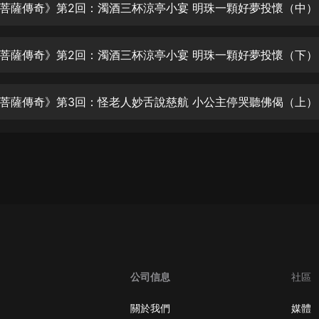
生命科學篇1-2·猴子警長科學探案記|
菩薩傳奇》第2回：濁酒三杯涼亭小宴 明珠一顆好夢投懷（中）
寶寶巴士科普
寶寶巴士
菩薩傳奇》第2回：濁酒三杯涼亭小宴 明珠一顆好夢投懷（下）
【新民間劇場】我的老千江湖｜ 有聲
的紫襟｜ 魔幻千手
有聲的紫襟
菩薩傳奇》第3回：怪老人妙舌說慈航 小公主停哭聽佛偈（上）
《夜色鋼琴曲》
夜色鋼琴曲趙海洋
太荒吞天訣丨熱血玄幻丨紫襟領銜有
聲劇
有聲的紫襟
嫡女貴嫁 | 一刀蘇蘇團隊制作 | 古言
宮鬥重生爽文 多人有聲劇
一刀蘇蘇
公司信息
社區
中國大案紀實 | 每日一驚案！真實案
件恐怖刑偵尚文
關於我們
媒體
大舌頭尚文