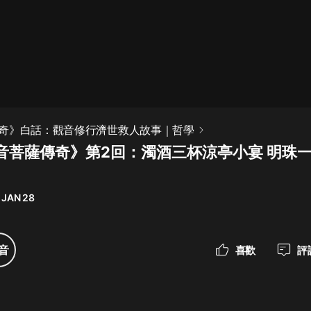
最佳女婿｜都市異能多人有聲劇｜一
種侃侃｜有聲小說
一種侃侃
米小圈上學記:一二三年級 | 暢銷出版
奇》白話：觀音修行濟世救人故事｜哲學
物
音菩薩傳奇》第2回：濁酒三杯涼亭小宴 明珠
米小圈
破壞者聯盟篇1-4季·猴子警長科學探
案記|寶寶巴士
 JAN 28
寶寶巴士
大奉打更人丨頭陀淵領銜多人有聲
音
喜歡
評
劇|暢聽全集|王鶴棣、田曦薇主演影
視劇原著|賣報小郎君
頭陀淵講故事
總有這樣的歌只想一個人聽