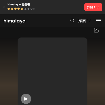
Himalaya-有聲書
打開 App
4.8k 安裝
探索