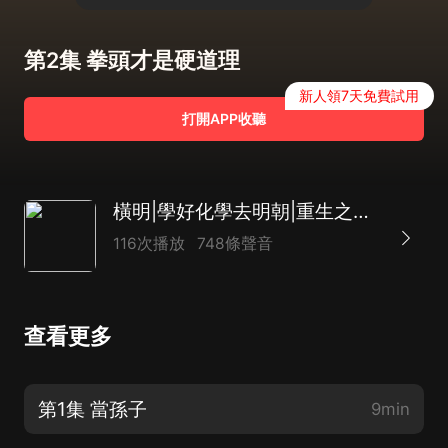
第2集 拳頭才是硬道理
新人領7天免費試用
打開APP收聽
橫明|學好化學去明朝|重生之重建大明|精品多人有聲劇|穿越歷史
116次播放
748條聲音
查看更多
第1集 當孫子
9min