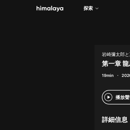
探索
全部
小說
個人成長
岩崎彌太郎と
相聲評書
第一章 
兒童
19min
202
歷史
情感治愈
播放聲
健康養生
商業財經
詳細信息
廣播劇