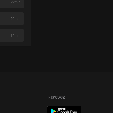
22min
20min
14min
下載客戶端