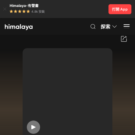
Himalaya-有聲書
打開 App
4.8k 安裝
探索