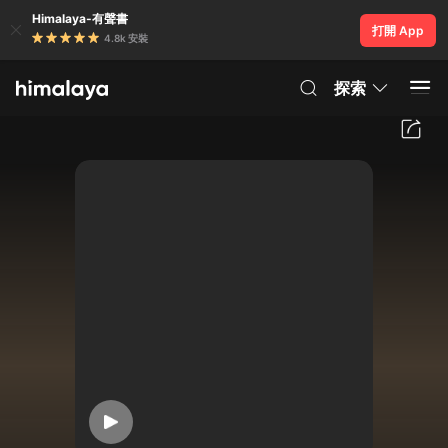
Himalaya-有聲書
打開 App
4.8k 安裝
探索