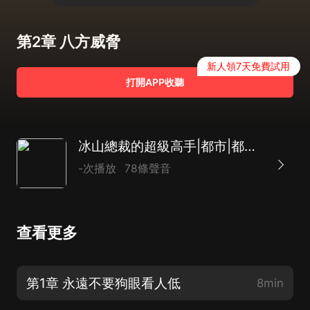
第2章 八方威脅
新人領7天免費試用
打開APP收聽
冰山總裁的超級高手|都市|都市生活|保鏢|AI專輯
-次播放
78條聲音
查看更多
第1章 永遠不要狗眼看人低
8min