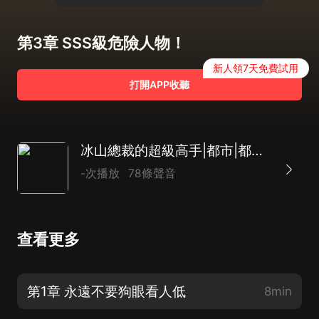
第3章 SSS級危險人物！
新人領7天免費試用
打開APP收聽
冰山總裁的超級高手|都市|都市生活|保鏢|AI專輯
-次播放
78條聲音
查看更多
第1章 永遠不要狗眼看人低
8min