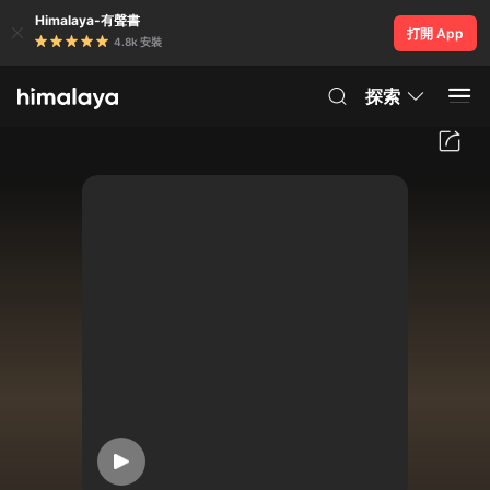
Himalaya-有聲書
打開 App
4.8k 安裝
探索