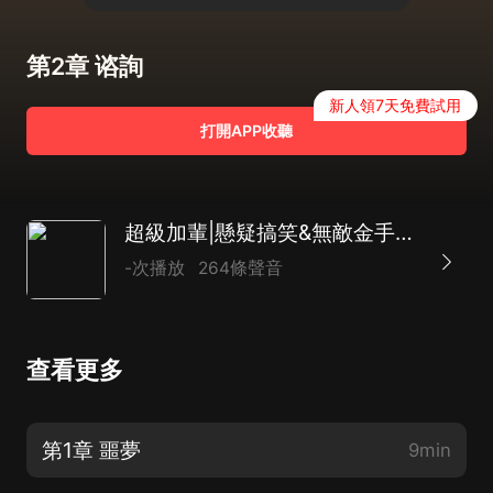
第2章 谘詢
新人領7天免費試用
打開APP收聽
超級加輩|懸疑搞笑&無敵金手指|AI電子書
-次播放
264條聲音
查看更多
第1章 噩夢
9min