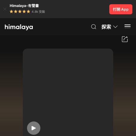
Himalaya-有聲書
打開 App
4.8k 安裝
探索