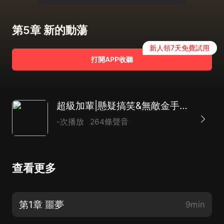
第5章 新的動蕩
新人領7天免費試用
打開APP收聽
超級加輩|懸疑搞笑&無敵金手指|AI電子書
-次播放
264條聲音
查看更多
第1章 噩夢
9min