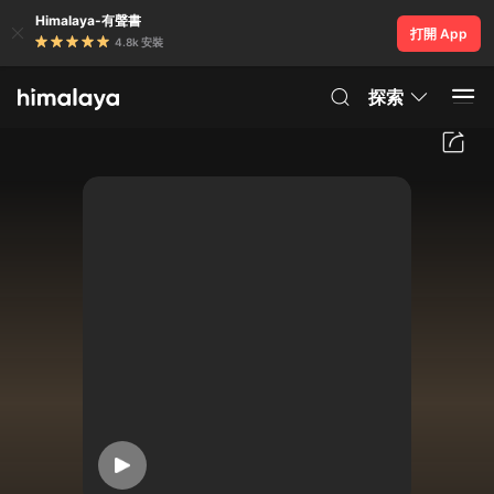
Himalaya-有聲書
打開 App
4.8k 安裝
探索