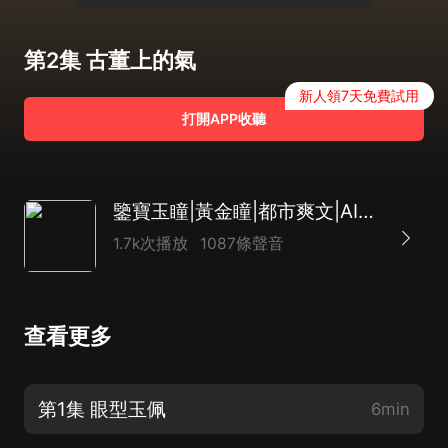
第2集 古董上的氣
新人領7天免費試用
打開APP收聽
鑒寶玉瞳|黃金瞳|都市爽文|AI多播
1.7k次播放
1087條聲音
查看更多
第1集 眼型玉佩
6min