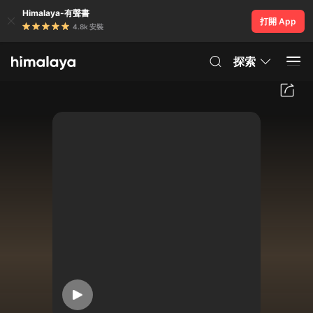
Himalaya-有聲書
打開 App
4.8k 安裝
探索