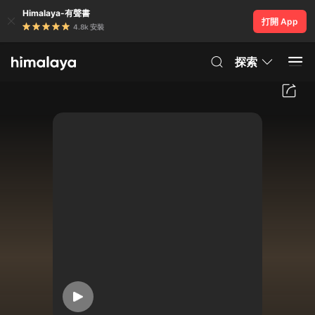
Himalaya-有聲書
打開 App
4.8k 安裝
探索