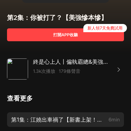
第2集：你被打了？【美強慘本慘】
新人領7天免費試用
打開APP收聽
終是心上人丨偏執霸總&美強慘嬌妻丨先虐后甜丨雙潔HE|晉江口碑現言 | 多播
1.3k次播放
179條聲音
查看更多
第1集：江嬈出車禍了【新書上架！評價領紅包】
6min