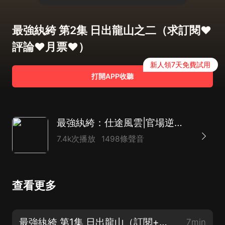
最強紈絝 第2集 日出龍山之二（求訂閱❤
評論❤月票❤）
新人領7天免費試用
打開APP收聽
最強紈絝：仕途風雲|官場逆襲|權謀升遷
7.4k次播放
1498條聲音
查看更多
最強紈絝 第1集 日出龍山（訂閱+五星❤好評抽8.88紅包+會員月卡）
7min