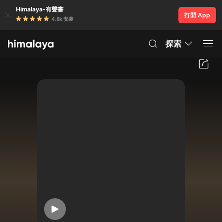
Himalaya-有聲書
打開 App
4.8k 安裝
探索