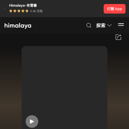
Himalaya-有聲書
打開 App
4.8k 安裝
探索