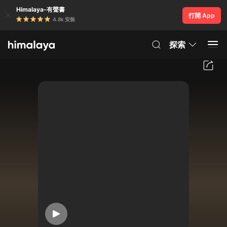
Himalaya-有聲書
打開 App
4.8k 安裝
探索