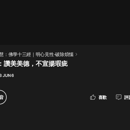
最佳女婿｜都市異能多人有聲劇｜一
種侃侃｜有聲小說
一種侃侃
米小圈上學記:一二三年級 | 暢銷出版
慧：佛學十三經｜明心見性·破除煩惱
物
：讚美美德，不宣揚瑕疵
米小圈
3 JUN 6
破壞者聯盟篇1-4季·猴子警長科學探
案記|寶寶巴士
寶寶巴士
音
喜歡
評
大奉打更人丨頭陀淵領銜多人有聲
劇|暢聽全集|王鶴棣、田曦薇主演影
視劇原著|賣報小郎君
頭陀淵講故事
總有這樣的歌只想一個人聽