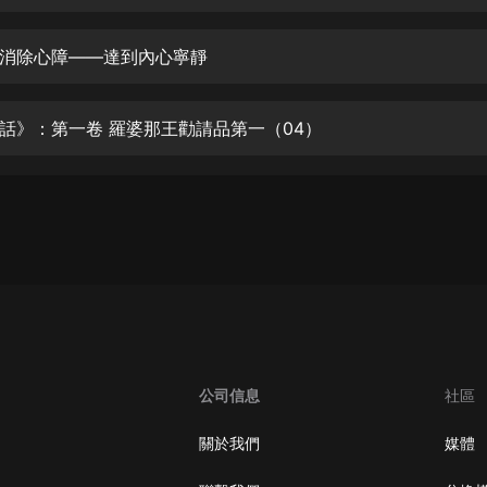
生命科學篇1-2·猴子警長科學探案記|
寶寶巴士科普
寶寶巴士
消除心障——達到內心寧靜
【新民間劇場】我的老千江湖｜ 有聲
的紫襟｜ 魔幻千手
話》：第一卷 羅婆那王勸請品第一（04）
有聲的紫襟
《夜色鋼琴曲》
夜色鋼琴曲趙海洋
太荒吞天訣丨熱血玄幻丨紫襟領銜有
聲劇
有聲的紫襟
嫡女貴嫁 | 一刀蘇蘇團隊制作 | 古言
宮鬥重生爽文 多人有聲劇
公司信息
社區
一刀蘇蘇
中國大案紀實 | 每日一驚案！真實案
關於我們
媒體
件恐怖刑偵尚文
大舌頭尚文