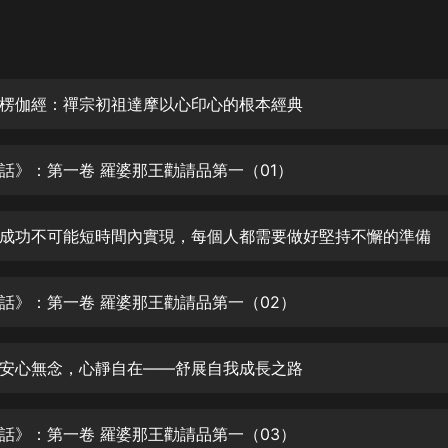
灰姑娘音樂
郭德綱於謙相聲全集
德雲社郭德綱相聲VIP
楞伽經：禪宗初祖達摩以心印心的根本經典
安全警長啦咘啦哆·假期篇|新篇章加
更|寶寶巴士故事
話》：第一卷 羅婆那王勸請品第一（01）
寶寶巴士
凡人修仙傳|楊洋主演影視原著|薑廣
濤配音多播版本
成功不可能短時間內實現，每個人都需要做好堅持不懈的準備
光合積木
話》：第一卷 羅婆那王勸請品第一（02）
摸金天師【第一季】（紫襟演播）
有聲的紫襟
安心無念，心靜自在——舒展自我成長之路
無敵六皇子|爆笑穿越|無敵流皇子|安
燃領銜有聲小說
安燃
話》：第一卷 羅婆那王勸請品第一（03）