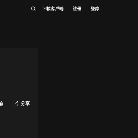
下載客戶端
註冊
登錄
論
分享