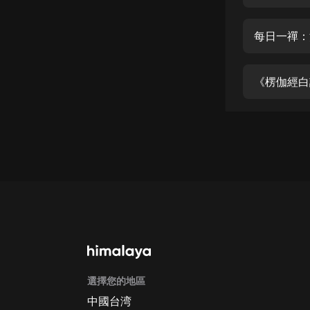
經典名著
人物傳記
每日一禪：
電影
生活
《楞伽經白
英語
日語
課程
少兒教育
二次元
教育培訓
IT科技
選擇您的地區
汽車
中國台湾