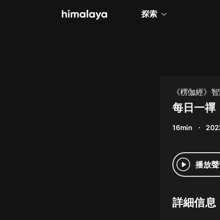
探索
全部
小說
個人成長
《楞伽經》智
相聲評書
每日一禪
兒童
16min
202
歷史
情感治愈
播放聲
健康養生
商業財經
詳細信息
廣播劇