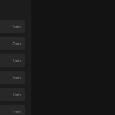
3min
7min
5min
6min
8min
4min