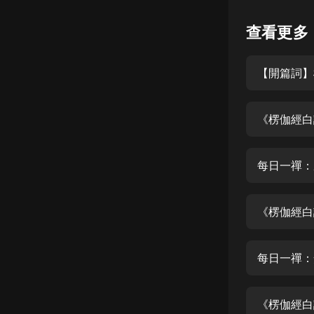
懸疑
查看更多
科幻
【開篇詞】
好書精講
外語
《楞伽經白
耽美
認知思維
每日一禪：
人文
音樂
《楞伽經白
粵語
每日一禪：
頭條
娛樂
《楞伽經白