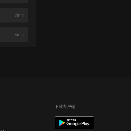
7min
8min
下載客戶端