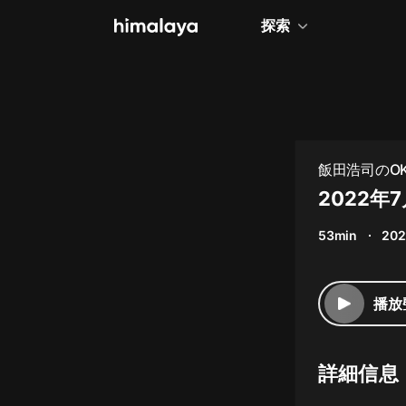
探索
全部
小說
個人成長
飯田浩司のOK! 
相聲評書
2022
兒童
53min
202
歷史
情感治愈
播放
健康養生
商業財經
詳細信息
廣播劇