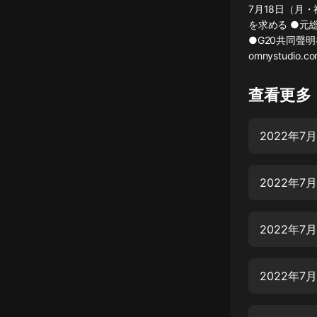
7月18日（月
懸疑
を求める ●元
●G20共同聲
科幻
omnystudio.com/
好書精講
查看更多
外語
耽美
2022年
認知思維
2022年
人文
音樂
2022年
粵語
頭條
2022年
娛樂