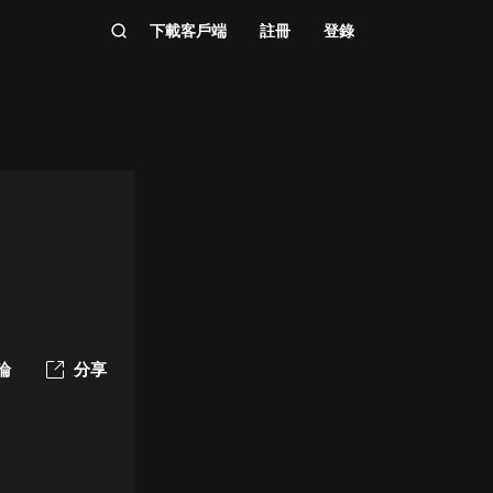
下載客戶端
註冊
登錄
論
分享