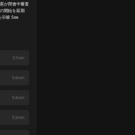
立憲が閉會中審査
支援の開始を延期
唆 See
57min
54min
54min
53min