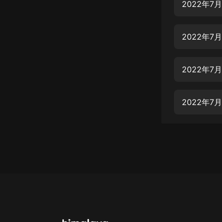
經典名著
2022年7
人物傳記
2022年
電影
生活
2022年
英語
日語
2022年
課程
少兒教育
二次元
教育培訓
IT科技
汽車