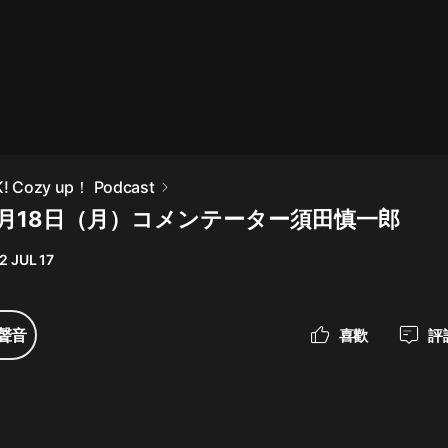
最佳女婿｜都市異能多人有聲劇｜一
種侃侃｜有聲小說
一種侃侃
米小圈上學記:一二三年級 | 暢銷出版
Cozy up！ Podcast
物
年7月18日（月）コメンテーター須田慎一郎
米小圈
2 JUL 17
破壞者聯盟篇1-4季·猴子警長科學探
案記|寶寶巴士
寶寶巴士
聲音
喜歡
評
大奉打更人丨頭陀淵領銜多人有聲
劇|暢聽全集|王鶴棣、田曦薇主演影
視劇原著|賣報小郎君
頭陀淵講故事
總有這樣的歌只想一個人聽