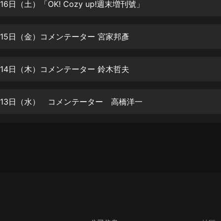
生命科學篇1-2·猴子警長科學探案記|
月16日（土）「OK! Cozy up!週末増刊號」
寶寶巴士科普
寶寶巴士
7月15日（金）コメンテーター 宮家邦彥
【新民間劇場】我的老千江湖｜ 有聲
的紫襟｜ 魔幻千手
有聲的紫襟
7月14日（木）コメンテーター 鈴木哲夫
《夜色鋼琴曲》
夜色鋼琴曲趙海洋
7月13日（水） コメンテーター 高橋洋一
太荒吞天訣丨熱血玄幻丨紫襟領銜有
聲劇
有聲的紫襟
嫡女貴嫁 | 一刀蘇蘇團隊制作 | 古言
宮鬥重生爽文 多人有聲劇
一刀蘇蘇
中國大案紀實 | 每日一驚案！真實案
件恐怖刑偵尚文
大舌頭尚文