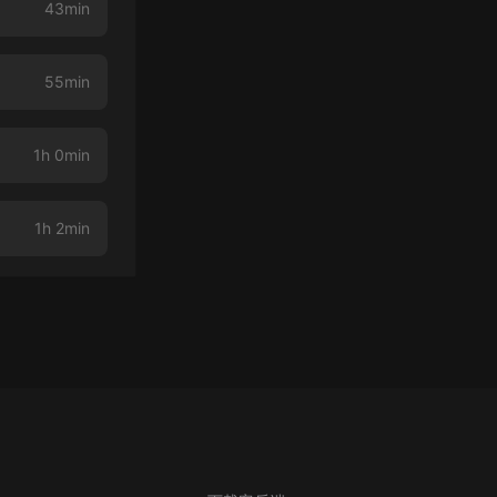
43min
55min
1h 0min
1h 2min