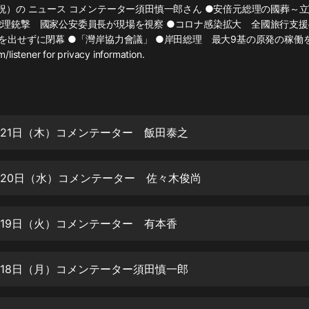
灰姑娘音樂
・祝）の ニュース コメンテーター須田慎一郎さん ●安倍元総理の國葬～
総理銃撃 國家公安委員長が現場を視察 ●コロナ感染拡大 全國旅行
明を出せずに閉幕 ●「灣岸協力會議」 ●岸田総理 最大9基の原発の稼働を示
郭德綱於謙相聲全集
listener for privacy information.
德雲社郭德綱相聲VIP
安全警長啦咘啦哆·假期篇|新篇章加
更|寶寶巴士故事
寶寶巴士
7月21日（木）コメンテーター 飯田泰之
凡人修仙傳|楊洋主演影視原著|薑廣
濤配音多播版本
光合積木
7月20日（水）コメンテーター 佐々木俊尚
摸金天師【第一季】（紫襟演播）
7月19日（火）コメンテーター 有本香
有聲的紫襟
無敵六皇子|爆笑穿越|無敵流皇子|安
7月18日（月）コメンテーター須田慎一郎
燃領銜有聲小說
安燃