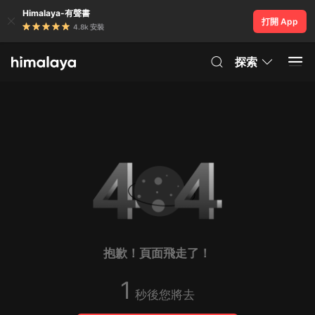
Himalaya-有聲書
打開 App
4.8k 安裝
探索
抱歉！頁面飛走了！
1
秒後您將去