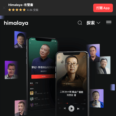
Himalaya-有聲書
打開 App
4.8k 安裝
探索