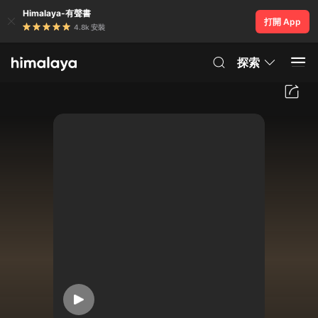
Himalaya-有聲書
打開 App
4.8k 安裝
探索