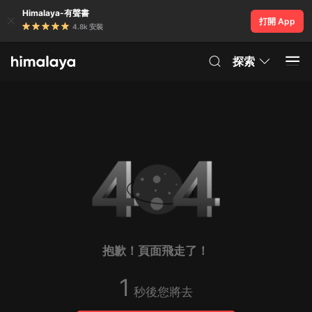
Himalaya-有聲書
打開 App
4.8k 安裝
探索
抱歉！頁面飛走了！
1
秒後您將去