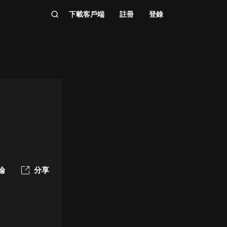
下載客戶端
註冊
登錄
論
分享