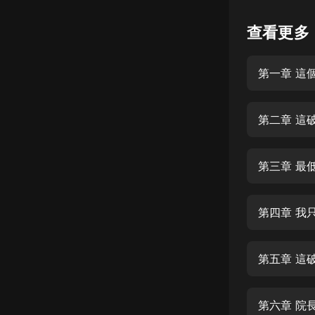
懸疑
查看更多
科幻
第一章 這
好書精講
外語
第二章 這
耽美
認知思維
第三章 最
人文
音樂
第四章 我
粵語
第五章 這
頭條
娛樂
第六章 院