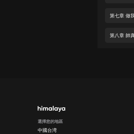
經典名著
人物傳記
第七章 做
電影
生活
第八章 帥
英語
日語
課程
少兒教育
二次元
教育培訓
IT科技
選擇您的地區
汽車
中國台湾