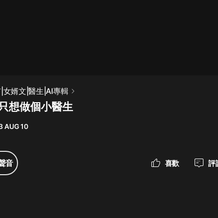
最佳女婿｜都市異能多人有聲劇｜一
種侃侃｜有聲小說
一種侃侃
米小圈上學記:一二三年級 | 暢銷出版
|女婿文|醫生|AI專輯
物
我只想做個小醫生
米小圈
3 AUG 10
破壞者聯盟篇1-4季·猴子警長科學探
案記|寶寶巴士
寶寶巴士
聲音
喜歡
評
大奉打更人丨頭陀淵領銜多人有聲
劇|暢聽全集|王鶴棣、田曦薇主演影
視劇原著|賣報小郎君
頭陀淵講故事
總有這樣的歌只想一個人聽