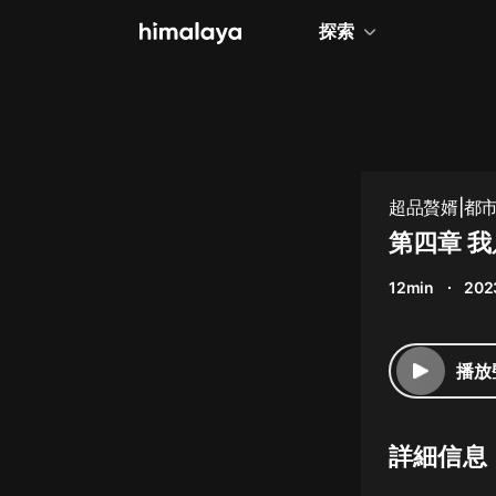
探索
全部
小說
個人成長
超品贅婿|都市
相聲評書
第四章 
兒童
12min
202
歷史
情感治愈
播放
健康養生
商業財經
詳細信息
廣播劇