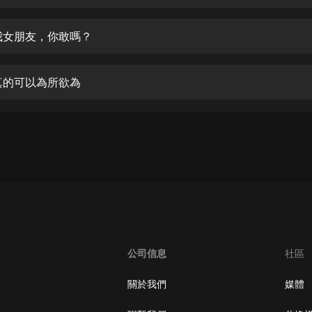
生命科學篇1-2·猴子警長科學探案記|
寶寶巴士科普
寶寶巴士
我女朋友，你敢嗎？
【新民間劇場】我的老千江湖｜ 有聲
的紫襟｜ 魔幻千手
真的可以為所欲為
有聲的紫襟
《夜色鋼琴曲》
夜色鋼琴曲趙海洋
太荒吞天訣丨熱血玄幻丨紫襟領銜有
聲劇
有聲的紫襟
嫡女貴嫁 | 一刀蘇蘇團隊制作 | 古言
宮鬥重生爽文 多人有聲劇
公司信息
社區
一刀蘇蘇
中國大案紀實 | 每日一驚案！真實案
關於我們
媒體
件恐怖刑偵尚文
大舌頭尚文