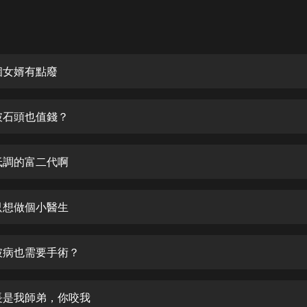
灰姑娘音樂
郭德綱於謙相聲全集
德雲社郭德綱相聲VIP
個女婿有點廢
安全警長啦咘啦哆·假期篇|新篇章加
更|寶寶巴士故事
破石頭也值錢？
寶寶巴士
凡人修仙傳|楊洋主演影視原著|薑廣
濤配音多播版本
低調的富二代啊
光合積木
只想做個小醫生
摸金天師【第一季】（紫襟演播）
有聲的紫襟
破病也需要手術？
無敵六皇子|爆笑穿越|無敵流皇子|安
燃領銜有聲小說
安燃
長是我師弟，你咬我