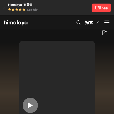
Himalaya-有聲書
打開 App
4.8k 安裝
探索