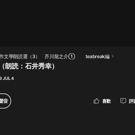
最佳女婿｜都市異能多人有聲劇｜一
種侃侃｜有聲小說
一種侃侃
米小圈上學記:一二三年級 | 暢銷出版
作文學朗読選（3） 芥川龍之介① teabreak編
物
（朗読：石井秀幸）
米小圈
9 JUL 4
破壞者聯盟篇1-4季·猴子警長科學探
案記|寶寶巴士
寶寶巴士
聲音
喜歡
評
大奉打更人丨頭陀淵領銜多人有聲
劇|暢聽全集|王鶴棣、田曦薇主演影
視劇原著|賣報小郎君
頭陀淵講故事
總有這樣的歌只想一個人聽