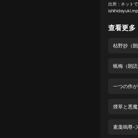
出所：ネットで聴く日本
懸疑
ishihideyuki.m
科幻
查看更多
好書精講
外語
枯野抄（朗
耽美
蝋梅（朗読
認知思維
人文
一つの作が
音樂
粵語
煙草と悪魔
頭條
娛樂
素戔嗚尊-