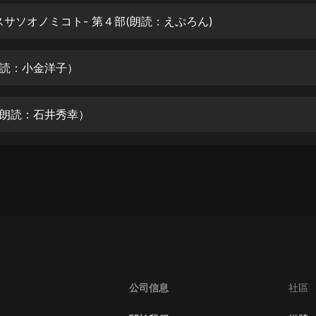
生命科學篇1-2·猴子警長科學探案記|
寶寶巴士科普
スサソオノミコト- 第４部(朗読：えぷろん)
寶寶巴士
【新民間劇場】我的老千江湖｜ 有聲
読：小金洋子）
的紫襟｜ 魔幻千手
有聲的紫襟
朗読：石井秀幸）
《夜色鋼琴曲》
夜色鋼琴曲趙海洋
太荒吞天訣丨熱血玄幻丨紫襟領銜有
聲劇
有聲的紫襟
嫡女貴嫁 | 一刀蘇蘇團隊制作 | 古言
宮鬥重生爽文 多人有聲劇
一刀蘇蘇
中國大案紀實 | 每日一驚案！真實案
公司信息
社區
件恐怖刑偵尚文
大舌頭尚文