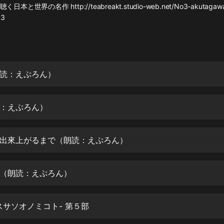
灰姑娘音樂
と世界の名作 http://teabreakt.studio-web.net/No3-akutagawa-
p3
郭德綱於謙相聲全集
德雲社郭德綱相聲VIP
安全警長啦咘啦哆·假期篇|新篇章加
読：えぷろん）
更|寶寶巴士故事
寶寶巴士
：えぷろん）
凡人修仙傳|楊洋主演影視原著|薑廣
濤配音多播版本
光合積木
出來上がるまで（朗読：えぷろん）
摸金天師【第一季】（紫襟演播）
有聲的紫襟
（朗読：えぷろん）
無敵六皇子|爆笑穿越|無敵流皇子|安
燃領銜有聲小說
スサソオノミコト- 第５部
安燃