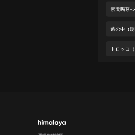
經典名著
素戔嗚尊-
人物傳記
電影
藪の中（朗
生活
英語
トロッコ（
日語
課程
少兒教育
二次元
教育培訓
IT科技
汽車