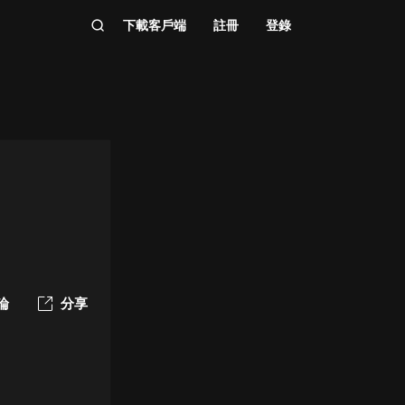
下載客戶端
註冊
登錄
論
分享