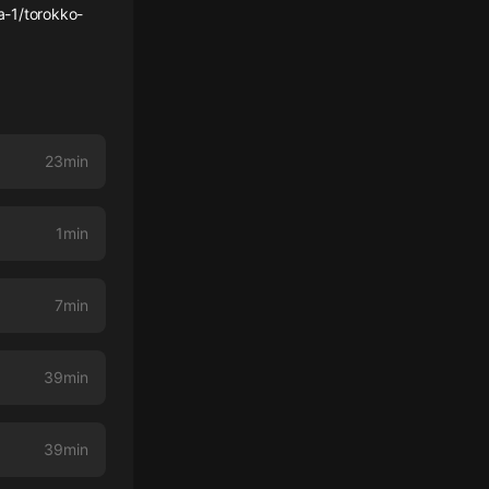
1/torokko-
23min
1min
7min
39min
39min