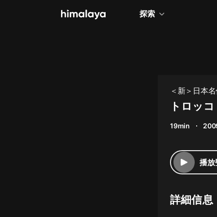
探索
全部
小說
個人成長
＜新＞日本名
相聲評書
トロッコ
兒童
19min
200
歷史
情感治愈
播放
健康養生
商業財經
詳細信息
廣播劇