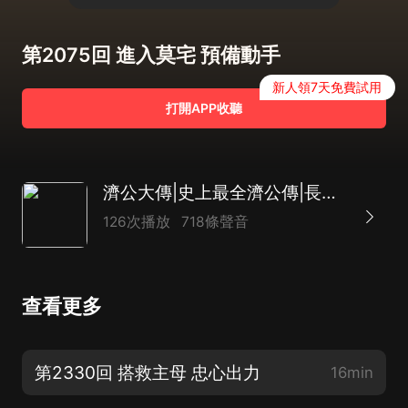
第2075回 進入莫宅 預備動手
新人領7天免費試用
打開APP收聽
濟公大傳|史上最全濟公傳|長篇神魔評書|致敬經典|達林開講
126次播放
718條聲音
查看更多
第2330回 搭救主母 忠心出力
16min