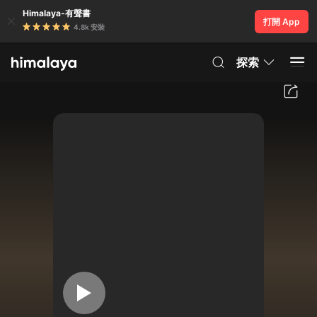
Himalaya-有聲書
打開 App
4.8k 安裝
探索