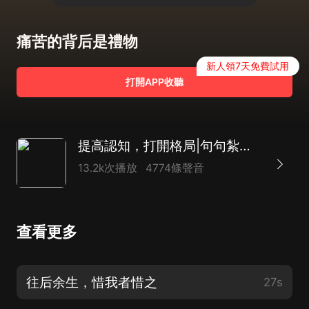
痛苦的背后是禮物
新人領7天免費試用
打開APP收聽
提高認知，打開格局|句句紮心真話
13.2k次播放
4774條聲音
查看更多
往后余生，惜我者惜之
27s