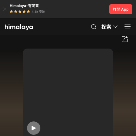
Himalaya-有聲書
打開 App
4.8k 安裝
探索