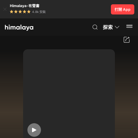
Himalaya-有聲書
打開 App
4.8k 安裝
探索