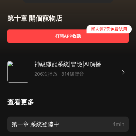
第十章 開個寵物店
新人領7天免費試用
打開APP收聽
神級獵寵系統|冒險|AI演播
206次播放
814條聲音
查看更多
第一章 系統登陸中
4min