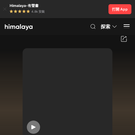
Himalaya-有聲書
打開 App
4.8k 安裝
探索