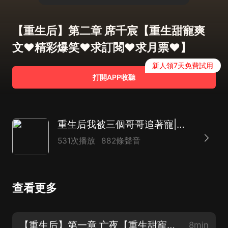
【重生后】第二章 席千宸【重生甜寵爽
文❤精彩爆笑❤求訂閱❤求月票❤】
新人領7天免費試用
打開APP收聽
重生后我被三個哥哥追著寵|重生虐渣|霸總甜寵|熱血青春逆襲爽文|AI多播
531次播放
882條聲音
查看更多
【重生后】第一章 亡夜【重生甜寵爽文❤精彩爆笑❤求訂閱❤求月票❤】
8min