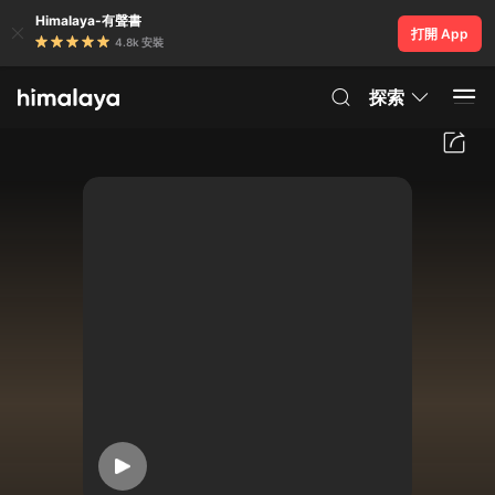
Himalaya-有聲書
打開 App
4.8k 安裝
探索