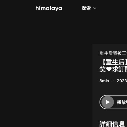
探索
全部
小說
個人成長
重生后我被三
相聲評書
【重生后
笑❤求訂
兒童
8min
2023
歷史
情感治愈
播放
健康養生
商業財經
詳細信息
廣播劇