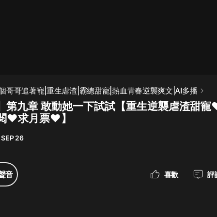
最佳女婿｜都市異能多人有聲劇｜一
種侃侃｜有聲小說
一種侃侃
米小圈上學記:一二三年級 | 暢銷出版
個哥哥追著寵|重生虐渣|霸總甜寵|熱血青春逆襲爽文|AI多播
物
】第九章 敢動她一下試試【重生逆襲虐渣甜寵
米小圈
閱❤求月票❤】
破壞者聯盟篇1-4季·猴子警長科學探
案記|寶寶巴士
 SEP 26
寶寶巴士
大奉打更人丨頭陀淵領銜多人有聲
聲音
喜歡
評
劇|暢聽全集|王鶴棣、田曦薇主演影
視劇原著|賣報小郎君
頭陀淵講故事
總有這樣的歌只想一個人聽