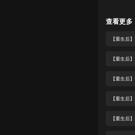
懸疑
查看更多
科幻
好書精講
【重生后】
外語
耽美
【重生后】
認知思維
人文
音樂
粵語
頭條
娛樂