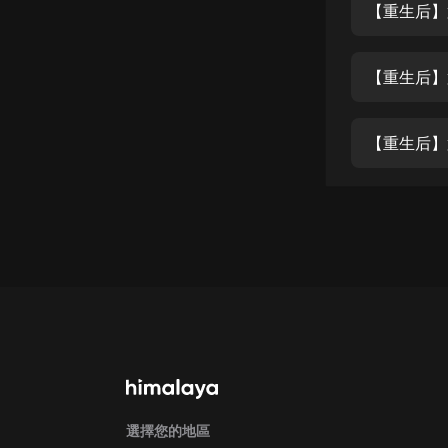
經典名著
人物傳記
電影
生活
英語
日語
課程
少兒教育
二次元
教育培訓
IT科技
汽車
選擇您的地區