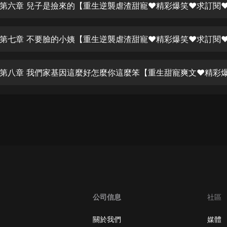
生命科學篇1-2·猴子警長科學探案記|
寶寶巴士科普
寶寶巴士
【新民間劇場】我的老千江湖｜ 有聲
的紫襟｜ 魔幻千手
有聲的紫襟
《夜色鋼琴曲》
夜色鋼琴曲趙海洋
太荒吞天訣丨熱血玄幻丨紫襟領銜有
聲劇
有聲的紫襟
嫡女貴嫁 | 一刀蘇蘇團隊制作 | 古言
宮鬥重生爽文 多人有聲劇
一刀蘇蘇
公司信息
社區
中國大案紀實 | 每日一驚案！真實案
件恐怖刑偵尚文
關於我們
媒體
大舌頭尚文