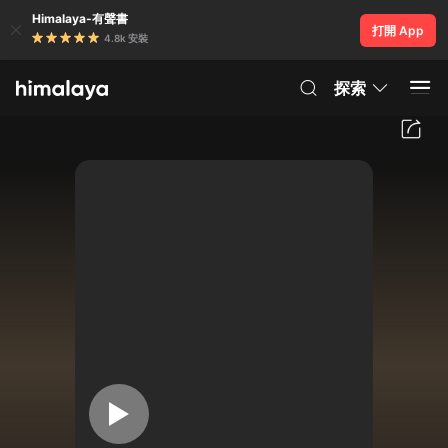
Himalaya-有聲書
打開 App
4.8k 安裝
探索