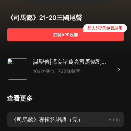
《司馬懿》21-20三國尾聲
新人領7天免費試用
打開APP收聽
謀聖傳|張良諸葛亮司馬懿劉伯溫薑子牙鬼谷子範蠡管仲東方朔
102次播放
728條聲音
查看更多
《司馬懿》專輯答謝語（完）
5min