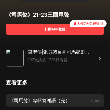
《司馬懿》21-23三國尾聲
新人領7天免費試用
打開APP收聽
謀聖傳|張良諸葛亮司馬懿劉伯溫薑子牙鬼谷子範蠡管仲東方朔
102次播放
728條聲音
查看更多
《司馬懿》專輯答謝語（完）
5min