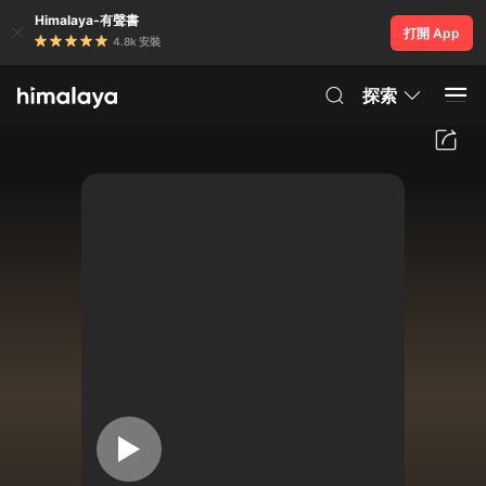
Himalaya-有聲書
打開 App
4.8k 安裝
探索