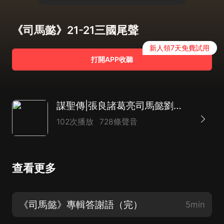
《司馬懿》21-21三國尾聲
新人領7天免費試用
打開APP收聽
謀聖傳|張良諸葛亮司馬懿劉伯溫薑子牙鬼谷子範蠡管仲東方朔
102次播放
728條聲音
查看更多
《司馬懿》專輯答謝語（完）
5min