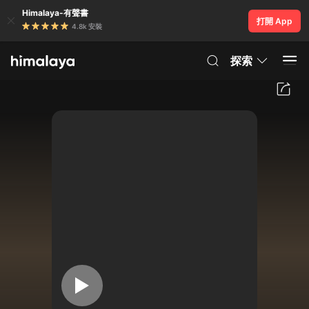
Himalaya-有聲書
打開 App
4.8k 安裝
探索