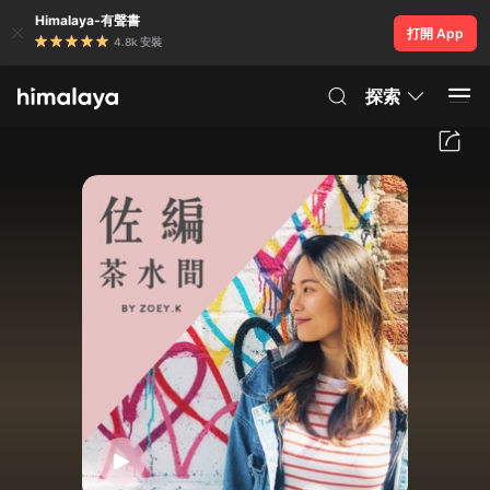
Himalaya-有聲書
打開 App
4.8k 安裝
探索