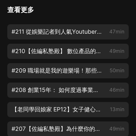
查看更多
#211 從娛樂記者到人氣Youtuber：「不要羨慕別人花開得早，要努力讓自己花開得好」/ 負能量週記 – 關韶文
47min
#210【佐編私塾殿】 數位產品的具體設計流程 長什麼樣子？從實際案例聊聊我們的瓶頸！
49min
#209 職場就是我的遊樂場！那些在朝九晚五辦公室裡學會的事情 / 今天的人設是 專業上班族 – Afra
50min
#208 創業15年： 如何度過事業低潮 ？從「陪伴」自己的心理狀態開始 / 印花樂共同創辦人 – Ama
46min
【老同學回娘家 EP12】女子健心室 PeiPei ：健身也健心，照顧全方位的身心靈
13min
#207【佐編私塾殿】為什麼你的品牌沒在獲利？- 下集： 商品賣不動 的原因與解方
49min