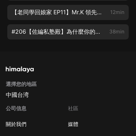
【老同學回娘家 EP11】Mr.K 領先時代 ：活用數位工具，提升工作效率
12min
#206【佐編私塾殿】為什麼你的品牌沒在獲利？- 上集：先了解 行銷漏鬥 的概念
38min
選擇您的地區
中國台湾
公司信息
社區
關於我們
媒體