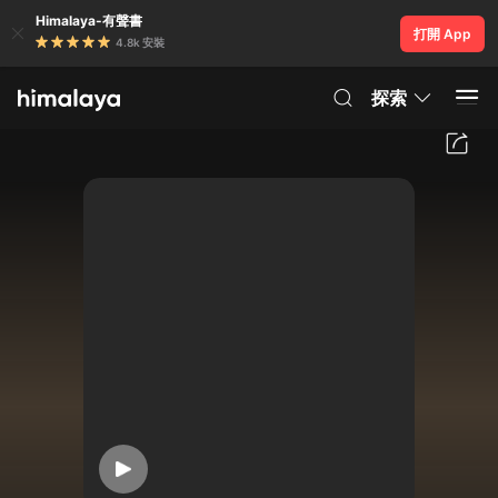
Himalaya-有聲書
打開 App
4.8k 安裝
探索