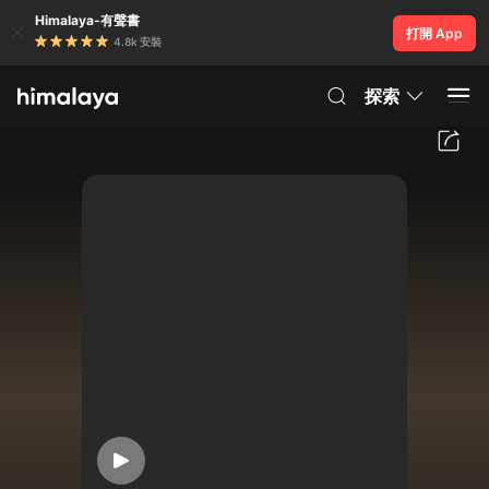
Himalaya-有聲書
打開 App
4.8k 安裝
探索