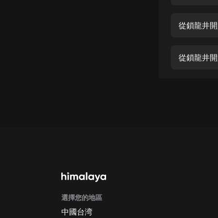
經典名著
人物傳記
從鎖龍井開
電影
生活
從鎖龍井開
英語
日語
課程
少兒教育
二次元
教育培訓
IT科技
選擇您的地區
汽車
中國台湾