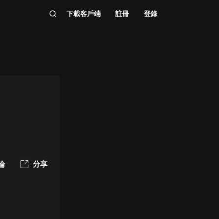
下載客戶端
註冊
登錄
論
分享