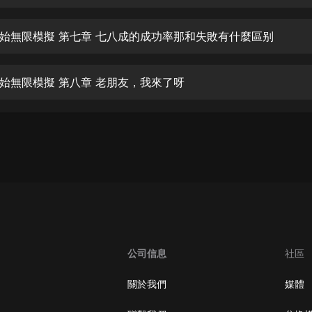
生命科學篇1-2·猴子警長科學探案記|
寶寶巴士科普
寶寶巴士
始無限模擬 第七章 七八成的成功率那和失敗有什麼區别
【新民間劇場】我的老千江湖｜ 有聲
的紫襟｜ 魔幻千手
始無限模擬 第八章 老朋友，我來了呀
有聲的紫襟
《夜色鋼琴曲》
夜色鋼琴曲趙海洋
太荒吞天訣丨熱血玄幻丨紫襟領銜有
聲劇
有聲的紫襟
嫡女貴嫁 | 一刀蘇蘇團隊制作 | 古言
宮鬥重生爽文 多人有聲劇
公司信息
社區
一刀蘇蘇
中國大案紀實 | 每日一驚案！真實案
關於我們
媒體
件恐怖刑偵尚文
大舌頭尚文