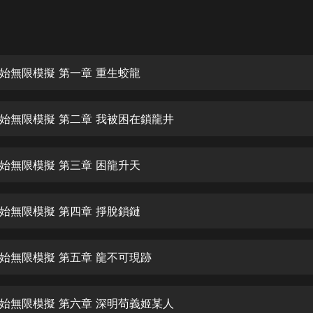
灰姑娘音樂
郭德綱於謙相聲全集
德雲社郭德綱相聲VIP
始無限模擬 第一章 重生蛟龍
安全警長啦咘啦哆·假期篇|新篇章加
更|寶寶巴士故事
始無限模擬 第二章 我被困在鎖龍井
寶寶巴士
凡人修仙傳|楊洋主演影視原著|薑廣
濤配音多播版本
始無限模擬 第三章 困龍升天
光合積木
始無限模擬 第四章 掙脫鎖鏈
摸金天師【第一季】（紫襟演播）
有聲的紫襟
始無限模擬 第五章 龍不可現跡
無敵六皇子|爆笑穿越|無敵流皇子|安
燃領銜有聲小說
安燃
始無限模擬 第六章 深明苟義姬某人