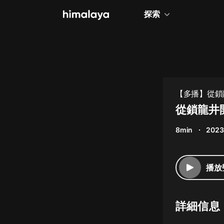
探索
全部
小說
個人成長
【多播】從鎖龍
相聲評書
從鎖龍井
兒童
8min
2023
歷史
情感治愈
播放
健康養生
商業財經
詳細信息
廣播劇