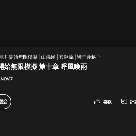
最佳女婿｜都市異能多人有聲劇｜一
種侃侃｜有聲小說
一種侃侃
米小圈上學記:一二三年級 | 暢銷出版
井開始無限模擬 | 山海經 | 異獸流 | 蠻荒穿越
物
開始無限模擬 第十章 呼風喚雨
米小圈
 NOV 7
破壞者聯盟篇1-4季·猴子警長科學探
案記|寶寶巴士
寶寶巴士
聲音
喜歡
評
大奉打更人丨頭陀淵領銜多人有聲
劇|暢聽全集|王鶴棣、田曦薇主演影
視劇原著|賣報小郎君
頭陀淵講故事
總有這樣的歌只想一個人聽