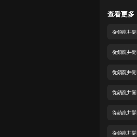
懸疑
查看更多
科幻
從鎖龍井開
好書精講
外語
從鎖龍井開
耽美
認知思維
從鎖龍井開
人文
音樂
從鎖龍井開
粵語
從鎖龍井開
頭條
娛樂
從鎖龍井開