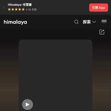
Himalaya-有聲書
打開 App
4.8k 安裝
探索