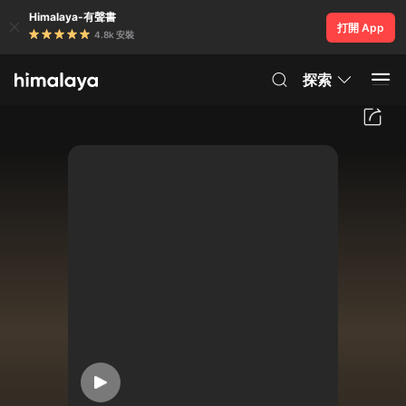
Himalaya-有聲書
打開 App
4.8k 安裝
探索