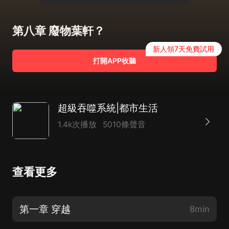
第八章 廢物葉軒？
新人領7天免費試用
打開APP收聽
超級吞噬系統|都市生活
1.4k次播放
5010條聲音
查看更多
第一章 穿越
8min