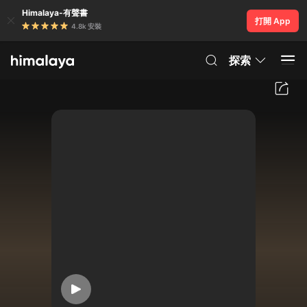
Himalaya-有聲書
打開 App
4.8k 安裝
探索