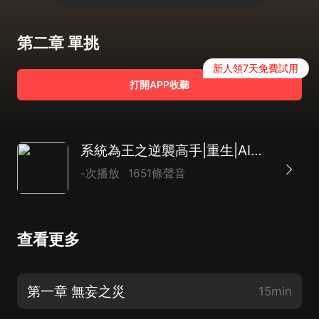
第二章 單挑
新人領7天免費試用
打開APP收聽
系統為王之逆襲高手|重生|AI演播
-次播放
1651條聲音
查看更多
第一章 無妄之災
15min