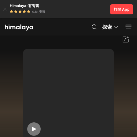
Himalaya-有聲書
打開 App
4.8k 安裝
探索