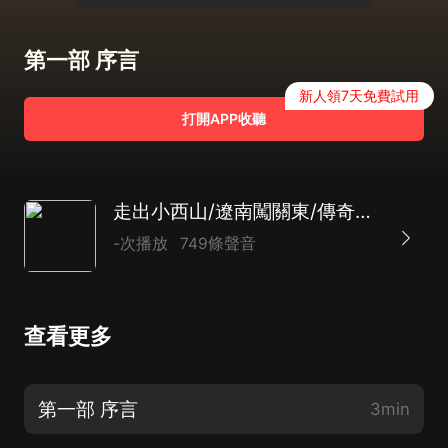
第一部 序言
新人領7天免費試用
打開APP收聽
走出小西山/遼南闖關東/傳奇勵志/鄉土/歷史
-次播放
749條聲音
查看更多
第一部 序言
3min