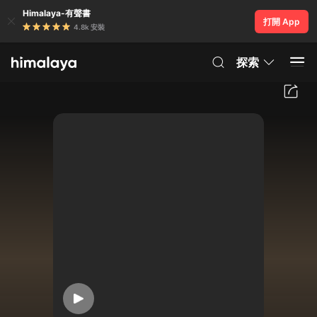
Himalaya-有聲書
打開 App
4.8k 安裝
探索