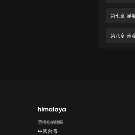
經典名著
人物傳記
第七章 滿
電影
生活
第八章 芙
英語
日語
課程
少兒教育
二次元
教育培訓
IT科技
選擇您的地區
汽車
中國台湾