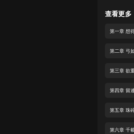
懸疑
查看更多
科幻
第一章 想
好書精講
外語
第二章 弓
耽美
認知思維
第三章 欲
人文
音樂
第四章 留
粵語
第五章 珠
頭條
娛樂
第六章 千