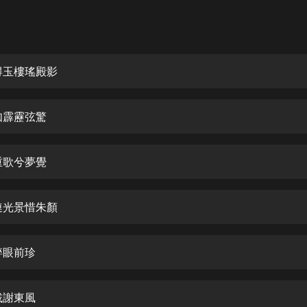
灰姑娘音樂
郭德綱於謙相聲全集
德雲社郭德綱相聲VIP
得玉樓瑤殿影
安全警長啦咘啦哆·假期篇|新篇章加
更|寶寶巴士故事
如霹靂弦驚
寶寶巴士
凡人修仙傳|楊洋主演影視原著|薑廣
濤配音多播版本
重歌兮夢覺
光合積木
連光景惜朱顏
摸金天師【第一季】（紫襟演播）
有聲的紫襟
碎眼前珍
無敵六皇子|爆笑穿越|無敵流皇子|安
燃領銜有聲小說
安燃
載謝東風