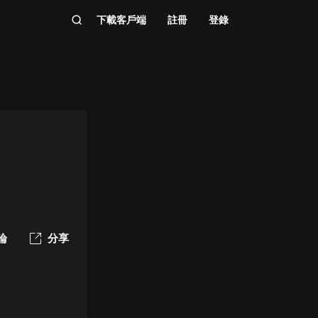
下載客戶端
註冊
登錄
論
分享