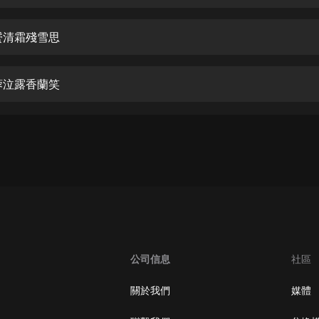
生命科學篇1-2·猴子警長科學探案記|
寶寶巴士科普
寶寶巴士
鬢清霜殘雪思
【新民間劇場】我的老千江湖｜ 有聲
的紫襟｜ 魔幻千手
蓉泣露香蘭笑
有聲的紫襟
《夜色鋼琴曲》
夜色鋼琴曲趙海洋
太荒吞天訣丨熱血玄幻丨紫襟領銜有
聲劇
有聲的紫襟
嫡女貴嫁 | 一刀蘇蘇團隊制作 | 古言
宮鬥重生爽文 多人有聲劇
公司信息
社區
一刀蘇蘇
中國大案紀實 | 每日一驚案！真實案
關於我們
媒體
件恐怖刑偵尚文
大舌頭尚文