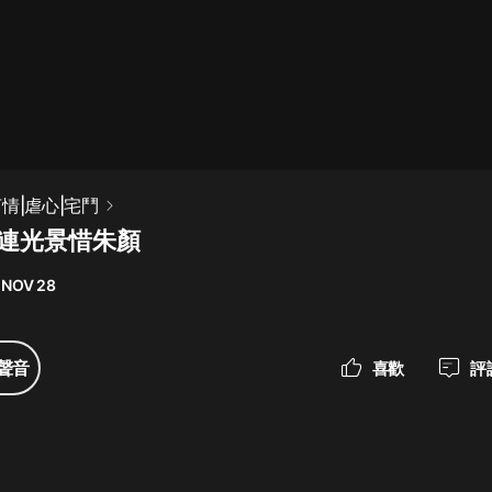
最佳女婿｜都市異能多人有聲劇｜一
種侃侃｜有聲小說
一種侃侃
米小圈上學記:一二三年級 | 暢銷出版
情|虐心|宅鬥
物
留連光景惜朱顏
米小圈
 NOV 28
破壞者聯盟篇1-4季·猴子警長科學探
案記|寶寶巴士
寶寶巴士
聲音
喜歡
評
大奉打更人丨頭陀淵領銜多人有聲
劇|暢聽全集|王鶴棣、田曦薇主演影
視劇原著|賣報小郎君
頭陀淵講故事
總有這樣的歌只想一個人聽