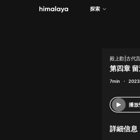
探索
全部
小說
個人成長
殿上歡|古代言
相聲評書
第四章 
兒童
7min
2023
歷史
情感治愈
播放
健康養生
商業財經
詳細信息
廣播劇