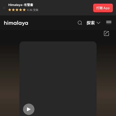
Himalaya-有聲書
打開 App
4.8k 安裝
探索