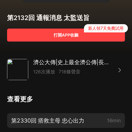
第2132回 通報消息 太監送旨
新人領7天免費試用
打開APP收聽
濟公大傳|史上最全濟公傳|長篇神魔評書|致敬經典|達林開講
126次播放
718條聲音
查看更多
第2330回 搭救主母 忠心出力
16min