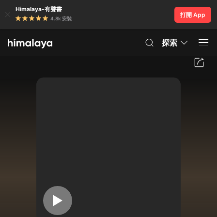
Himalaya-有聲書
打開 App
4.8k 安裝
探索