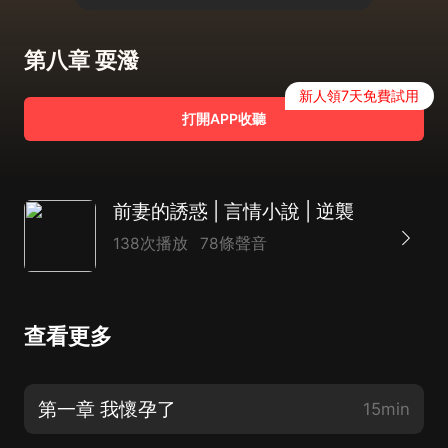
第八章 耍潑
新人領7天免費試用
打開APP收聽
前妻的誘惑 | 言情小說 | 逆襲
138次播放
78條聲音
查看更多
第一章 我懷孕了
15min