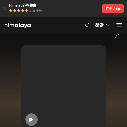
Himalaya-有聲書
打開 App
4.8k 安裝
探索